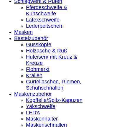
Schlagwerk & Ruten
Pferdeschweife &
Kuhschweife
Latexschweife
Lederpeitschen
Masken
Bastelzubehör
Gussköpfe
Holzasche & Ruß
Hufeisen/ mit Kreuz &
Kreuze
Flohmarkt
Krallen
Gürtellaschen, Riemen,
Schuhschnallen
Maskenzubehör
Kopffelle/Spitz-Kapuzen
Yakschweife
LED's
Maskenhalter
Maskenschnallen