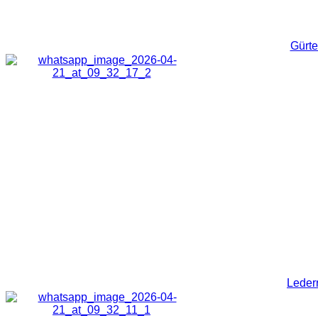
Gürte
Leder