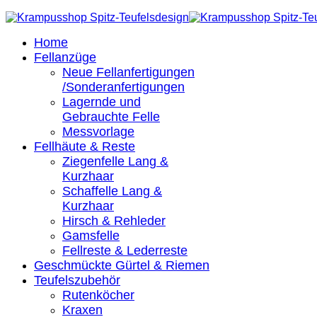
Home
Fellanzüge
Neue Fellanfertigungen
/Sonderanfertigungen
Lagernde und
Gebrauchte Felle
Messvorlage
Fellhäute & Reste
Ziegenfelle Lang &
Kurzhaar
Schaffelle Lang &
Kurzhaar
Hirsch & Rehleder
Gamsfelle
Fellreste & Lederreste
Geschmückte Gürtel & Riemen
Teufelszubehör
Rutenköcher
Kraxen