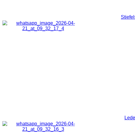
Stiefe
Lede