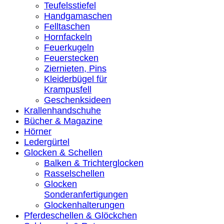
Teufelsstiefel
Handgamaschen
Felltaschen
Hornfackeln
Feuerkugeln
Feuerstecken
Ziernieten, Pins
Kleiderbügel für
Krampusfell
Geschenksideen
Krallenhandschuhe
Bücher & Magazine
Hörner
Ledergürtel
Glocken & Schellen
Balken & Trichterglocken
Rasselschellen
Glocken
Sonderanfertigungen
Glockenhalterungen
Pferdeschellen & Glöckchen