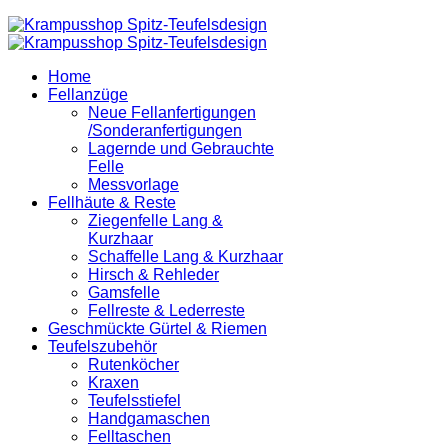
Home
Fellanzüge
Neue Fellanfertigungen
/Sonderanfertigungen
Lagernde und Gebrauchte
Felle
Messvorlage
Fellhäute & Reste
Ziegenfelle Lang &
Kurzhaar
Schaffelle Lang & Kurzhaar
Hirsch & Rehleder
Gamsfelle
Fellreste & Lederreste
Geschmückte Gürtel & Riemen
Teufelszubehör
Rutenköcher
Kraxen
Teufelsstiefel
Handgamaschen
Felltaschen