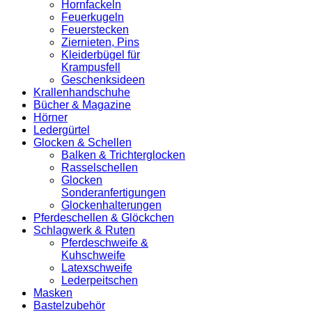
Hornfackeln
Feuerkugeln
Feuerstecken
Ziernieten, Pins
Kleiderbügel für
Krampusfell
Geschenksideen
Krallenhandschuhe
Bücher & Magazine
Hörner
Ledergürtel
Glocken & Schellen
Balken & Trichterglocken
Rasselschellen
Glocken
Sonderanfertigungen
Glockenhalterungen
Pferdeschellen & Glöckchen
Schlagwerk & Ruten
Pferdeschweife &
Kuhschweife
Latexschweife
Lederpeitschen
Masken
Bastelzubehör