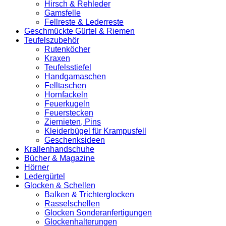
Hirsch & Rehleder
Gamsfelle
Fellreste & Lederreste
Geschmückte Gürtel & Riemen
Teufelszubehör
Rutenköcher
Kraxen
Teufelsstiefel
Handgamaschen
Felltaschen
Hornfackeln
Feuerkugeln
Feuerstecken
Ziernieten, Pins
Kleiderbügel für Krampusfell
Geschenksideen
Krallenhandschuhe
Bücher & Magazine
Hörner
Ledergürtel
Glocken & Schellen
Balken & Trichterglocken
Rasselschellen
Glocken Sonderanfertigungen
Glockenhalterungen